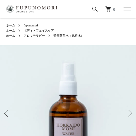
0
ホーム
fupunomori
ホーム
ボディ・フェイスケア
ホーム
アロマテラピー
芳香蒸留水（化粧水）