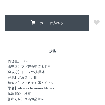
カートに入れる
規格
【内容量】100mL
【販売名】フプ芳香蒸留水ＴＭ
【全成分】トドマツ枝/葉水
【産地】北海道下川町
【植物名】マツ科モミ属トドマツ
【学名】Abies sachalinensis Masters
【抽出部位】枝葉
【抽出方法】水蒸気蒸留法