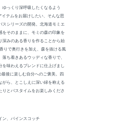
、ゆっくり深呼吸したくなるよう
スアイテムをお届けしたい、そんな思
バスシリーズの開発。北海道モミエ
感をそのままに、モミの森の印象を
り深みのある香りを作ることから始
の香りで奥行きを加え、森を抜ける風
、落ち着きあるウッディな香りで、
分を味わえるブレンドに仕上げまし
日の最後に楽しむ自分へのご褒美。四
ながら、とこしえに深い緑を称える
たりとバスタイムをお楽しみくださ
イン、パインスコッチ