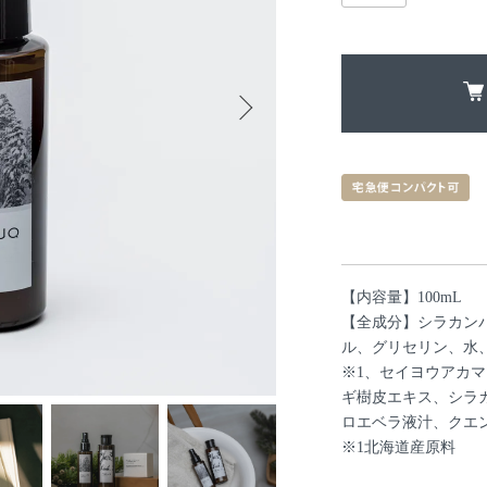
【内容量】100mL
【全成分】シラカンバ
ル、グリセリン、水、
※1、セイヨウアカ
ギ樹皮エキス、シラ
ロエベラ液汁、クエ
※1北海道産原料