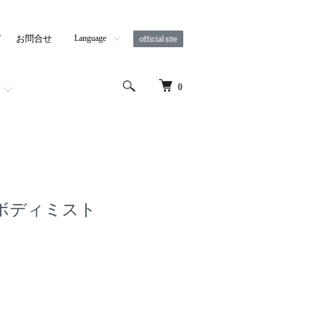
ド
お問合せ
Language
Chinese
English
French
0
ボディミスト