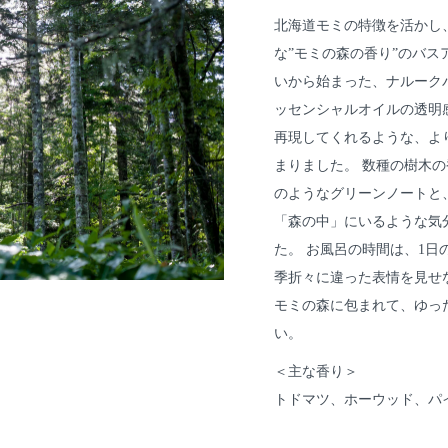
北海道モミの特徴を活かし
な”モミの森の香り”のバ
いから始まった、ナルーク
ッセンシャルオイルの透明
再現してくれるような、よ
まりました。 数種の樹木
のようなグリーンノートと
「森の中」にいるような気
た。 お風呂の時間は、1
季折々に違った表情を見せ
モミの森に包まれて、ゆっ
い。
＜主な香り＞
トドマツ、ホーウッド、パ