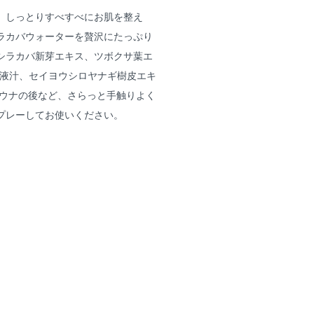
、しっとりすべすべにお肌を整え
ラカバウォーターを贅沢にたっぷり
シラカバ新芽エキス、ツボクサ葉エ
ラ液汁、セイヨウシロヤナギ樹皮エキ
サウナの後など、さらっと手触りよく
プレーしてお使いください。