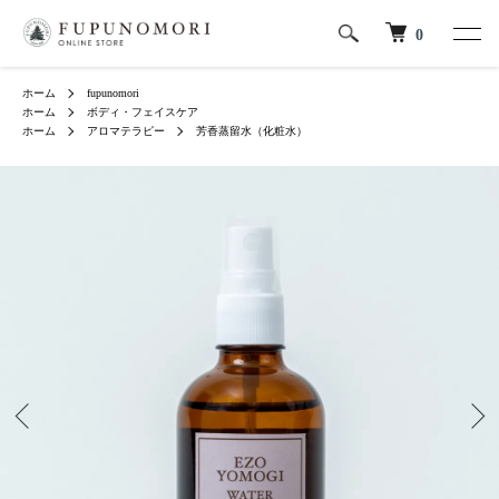
0
ホーム
fupunomori
ホーム
ボディ・フェイスケア
ホーム
アロマテラピー
芳香蒸留水（化粧水）