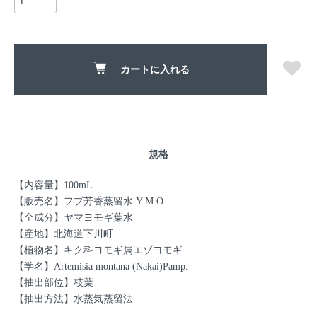
カートに入れる
規格
【内容量】100mL
【販売名】フプ芳香蒸留水 Y M O
【全成分】ヤマヨモギ葉水
【産地】北海道下川町
【植物名】キク科ヨモギ属エゾヨモギ
【学名】Artemisia montana (Nakai)Pamp.
【抽出部位】枝葉
【抽出方法】水蒸気蒸留法