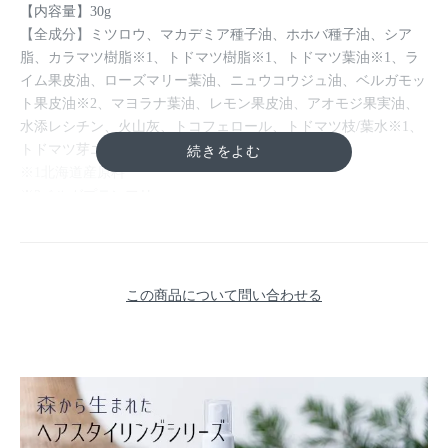
【内容量】30g
【全成分】ミツロウ、マカデミア種子油、ホホバ種子油、シア
脂、カラマツ樹脂※1、トドマツ樹脂※1、トドマツ葉油※1、ラ
イム果皮油、ローズマリー葉油、ニュウコウジュ油、ベルガモッ
ト果皮油※2、マヨラナ葉油、レモン果皮油、アオモジ果実油、
水添レシチン、火山灰、トコフェロール、トドマツ枝/葉水※1、
トドマツ芽エキス※1 水、エタノール
※1北海道産原料
※2ベルガプテンフリー
■パッチテスト済
（全ての方に肌トラブルが起こらないということではありませ
ん）
この商品について問い合わせる