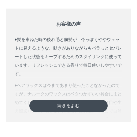
お客様の声
♦︎髪を束ねた時の後れ毛と前髪が、今っぽくややウェッ
トに見えるような、動きがありながらもパラっとセパレ
ートした状態をキープするためのスタイリングに使って
います。リフレッシュできる香りで毎日使いしやすいで
す。
♦︎ヘアワックスは今まであまり使ったことなかったので
すが、ナルークのワックスはベタつかずいい具合にまと
めてくれるので、使い勝手がよいです。特に分け目や生
え際辺りの短い毛を整えた後は、髪の上から下まで自然
にまんべんなく流す感じで使っています。初め手の熱で
じゅうぶんに柔らかくして、手の平になじませてから髪
に付けるといい感じでした！