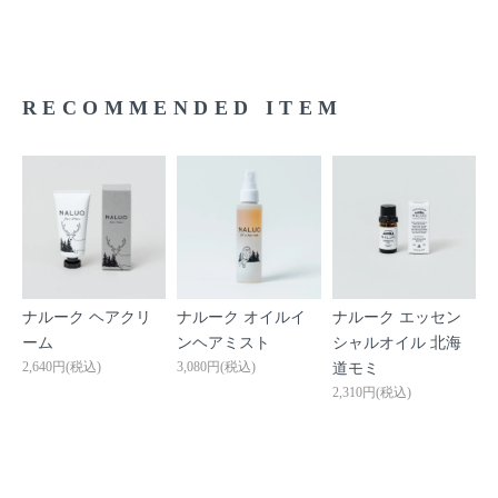
♦︎顔回りの髪やてっぺんの髪の立ち上げに使って、ボリ
ュームを出すのに便利です。 年をとると、コシがなく
なるのでなんとかボリュームを出したい！ ワックスの
RECOMMENDED ITEM
ひと手間で、髪全体がふんわりとした感じなります。つ
けた後のいやな香りの変化もなくてよいです。
♦︎パーマのおともにめちゃくちゃありがたいです！ 髪の
毛洗ったままのドライヘアに、まずはヘアクリームつけ
てくしゅくしゅってやってパーマを出して、 前髪はふ
わふわしたくないので、ワックスでピシッと。 クリー
ナルーク ヘアクリ
ナルーク オイルイ
ナルーク エッセン
ムもワックスも使い終わったあとで、手がベタベタする
ーム
ンヘアミスト
シャルオイル 北海
ので洗ってたんだけど、ベタベタは落ちないな、と気が
2,640円(税込)
3,080円(税込)
道モミ
2,310円(税込)
付いたので、腕に塗ってます。天然原料だし、普通にク
リーム、バームだな、と思って。 いい香りー。私は他
には香りがするものは付けていないので、いい感じで
す！ もう嬉しいーーー。