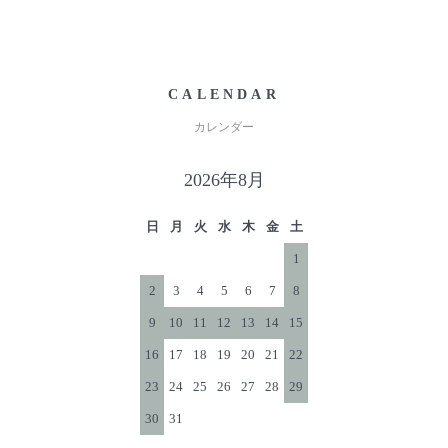
♦︎ウェーブがかかった髪にちょっと引っかかる（硬め）
のですが、ウェーブがしっかり長持ちします。 毛先に
少量つけると少し重さが出てまとまりがよくなる感じで
CALENDAR
す。しっかりキープしてくれそうなほどよい硬さだと思
カレンダー
います。 香りの第一印象は、ミント系のクールでいい
香り〜 これなら男性にもいいなと思いました。
2026年8月
♦︎べとつきがなくて使いやすかったです。
日
月
火
水
木
金
土
♦︎ケミカルなワックスより、爽やかなつけごこち。地肌
1
へのダメージもなく、薄くなりつつある頭頂部をカバー
2
3
4
5
6
7
8
しつつ、出かける前にササっとセットアップできるのが
9
10
11
12
13
14
15
良いと思います。くせ毛なのですが、髪の流れを生かし
16
17
18
19
20
21
22
つつ、自然な仕上がり。べたつきもなく少ない量でセッ
トできました。外出先で汗をかいても、帰宅するまでべ
23
24
25
26
27
28
29
たつきが気になりません。
30
31