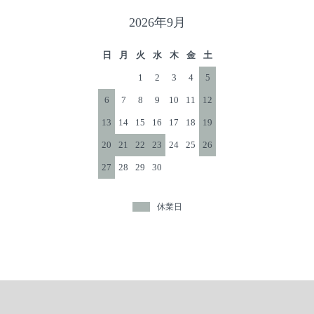
♦︎仕事の時はジェルとブレンドして使っていて、ワック
2026年9月
スによってしっとり感、マッド感が出ると思いました。
ふんわりキープしてくれる感じで、ベタつきは気になら
日
月
火
水
木
金
土
ないです。手を洗った時、手に残っている感じが気にな
1
2
3
4
5
りましたが、乾くと気にならないです。使用時の香りは
6
7
8
9
10
11
12
朝気分を上げる為のアイテムとして良いと思いました。
もっと香りが長く感じられるといいなと思いました。今
13
14
15
16
17
18
19
度、週末にワックスのみで使ってみたいと思います！
20
21
22
23
24
25
26
27
28
29
30
休業日