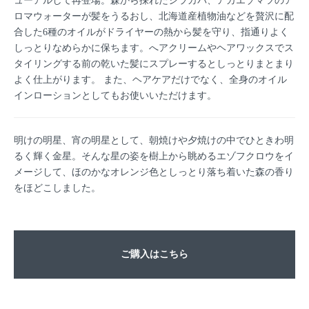
ューアルして再登場。森から採れたシラカバ、アカエゾマツのア
ロマウォーターが髪をうるおし、北海道産植物油などを贅沢に配
合した6種のオイルがドライヤーの熱から髪を守り、指通りよく
しっとりなめらかに保ちます。へアクリームやヘアワックスでス
タイリングする前の乾いた髪にスプレーするとしっとりまとまり
よく仕上がります。 また、ヘアケアだけでなく、全身のオイル
インローションとしてもお使いいただけます。
明けの明星、宵の明星として、朝焼けや夕焼けの中でひときわ明
るく輝く金星。そんな星の姿を樹上から眺めるエゾフクロウをイ
メージして、ほのかなオレンジ色としっとり落ち着いた森の香り
をほどこしました。
ご購入はこちら