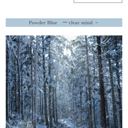
Powder Blue ー clear mind －